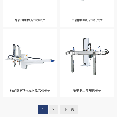
两轴伺服横走式机械手
单轴伺服横走式机械手
精密级单轴伺服横走式机械手
吸嘴取出专用机械手
1
2
下一页