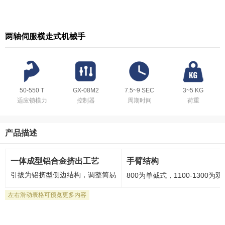
两轴伺服横走式机械手
50-550 T
GX-08M2
7.5~9 SEC
3~5 KG
适应锁模力
控制器
周期时间
荷重
产品描述
一体成型铝合金挤出工艺
手臂结构
引拔为铝挤型侧边结构，调整简易
800为单截式，1100-13