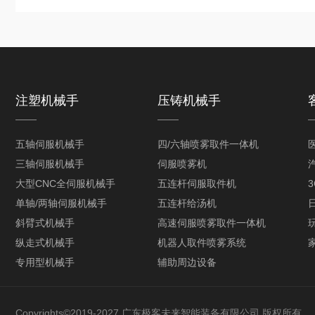
注塑机械手
压铸机械手
五轴伺服机械手
四/六轴喷雾取件一体机
三轴伺服机械手
伺服喷雾机
大型CNC全伺服机械手
五连杆伺服取件机
单轴/两轴伺服机械手
五连杆给汤机
斜臂式机械手
高速伺服喷雾取件一体机
纵走式机械手
机器人取件喷雾系统
专用型机械手
辅助周边设备
Copyrights©2019-2027 广东极客未来智能装备有限公司 版权所有