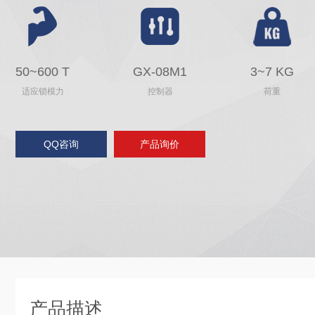
50~600 T
GX-08M1
3~7 KG
适应锁模力
控制器
荷重
QQ咨询
产品询价
产品描述